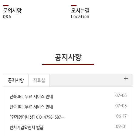
문의사항
오시는길
Q&A
Location
공지사항
+
공지사항
자료실
07-05
단축URL 무료 서비스 안내
07-05
단축URL 무료 서비스 안내
06-17
[한​게임​머니​상] 01​0-​47​98​-5​87…
09-01
벤처기업확인서 발급