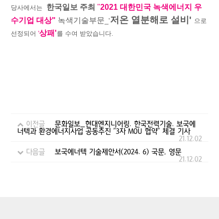
한국일보 주최
"
2021 대한민국 녹색에너지 우
당사에서는
저온 열분해로 설비'
수기업 대상"
녹색기술부문
_'
으로
상패'
선정되어
'
를 수여 받았습니다.
이전글
문화일보_현대엔지니어링. 한국전력기술. 보국에
너텍과 환경에너지사업 공동추진 "3자 MOU 협약" 체결 기사
21.12.02
다음글
보국에너텍 기술제안서(2024. 6) 국문, 영문
21.12.02