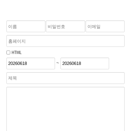
HTML
~